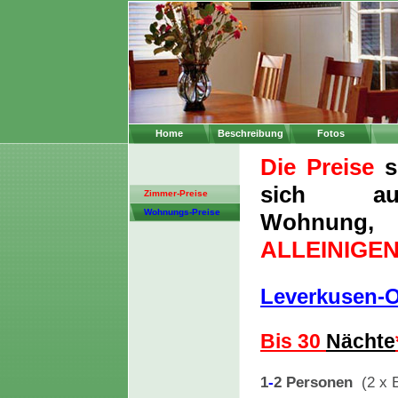
Home
Beschreibung
Fotos
Die Preise
s
sich 
Zimmer-Preise
Wohnungs-Preise
Wohnung
ALLEINIGE
Leverkusen-
Bis 30
Nächte
1
-
2
Personen
(2 x 